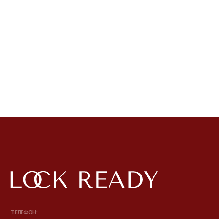
ТЕЛЕФОН:
‪+7 926 990-47-47
Публичная оферта
Политика обработки персональных данных
Разработка сайта