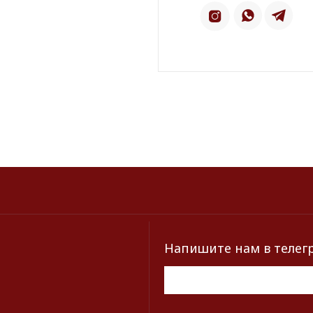
Напишите нам в телеграм
ТЕЛЕ
ИНСТАГРАМ*
2 ГИС
КАТАЛОГ
БРЕНДЫ
Серьги
Dior
Кольца
Yves Saint Laur
Браслеты
Chanel
Колье
Dolce&Gabban
Броши
Пояса
Новинки и хиты