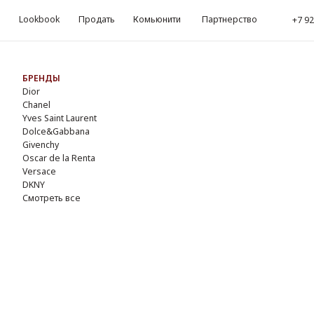
okbook
Продать
Комьюнити
Партнерство
kbook
Продать
Комьюнити
Партнерство
‪+7 926 990-47-47
‪+7 92
Обр
ЕНДЫ
r
nel
s Saint Laurent
lce&Gabbana
enchy
ar de la Renta
sace
NY
треть все