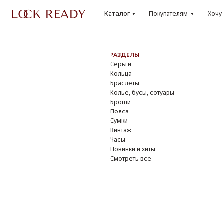
Каталог
Каталог
Покупателям
Хочу
Lo
Покупателям
Хочу
Loo
РАЗДЕЛЫ
БР
Серьги
Dio
Кольца
Cha
Браслеты
Yve
Колье, бусы, сотуары
Do
Броши
Giv
Пояса
Osc
Сумки
Ver
Винтаж
DK
Часы
Смо
Новинки и хиты
Смотреть все