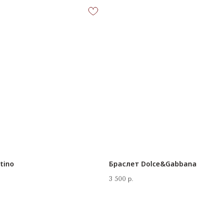
tino
Браслет Dolce&Gabbana
КОНТАКТЫ
3 500
р.
‪+7 926 990-47-47
info@lookready.ru