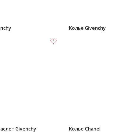
enchy
Колье Givenchy
раслет Givenchy
Колье Chanel