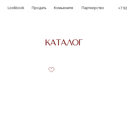
kbook
Продать
Комьюнити
Партнерство
‪+7 926 990-47-47
Обр
КАТАЛОГ