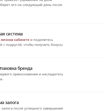
успешного завершения
а счете — деньги
я. Сразу после того, как
тся.