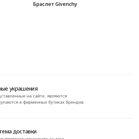
Браслет Givenchy
ия
сайте, являются
енных бутиках брендов.
ки
ашение за день
следующий день после
те
и поделитесь
тобы получить бонусы
нда
овения и насладитесь