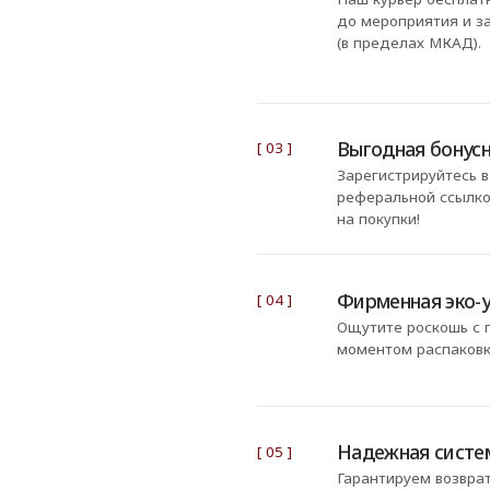
Надежная система залога
[ 05 ]
Гарантируем возврат залога после 
аренды. Сумма будет заморожена н
не спишутся, но и потратить их нельз
вы вернете вещь, деньги разморозя
КОНТАКТЫ
‪+7 926 990-47-47