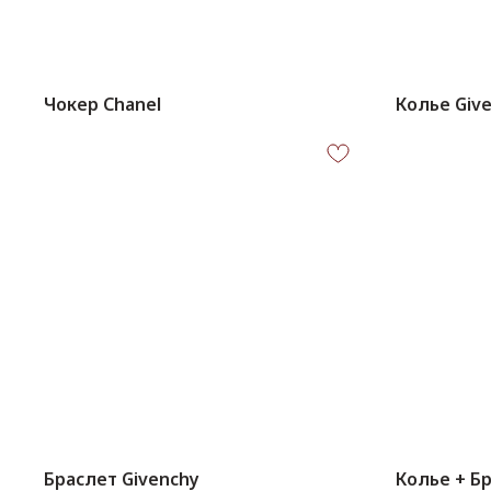
Чокер Chanel
Колье Giv
Браслет Givenchy
Колье + Б