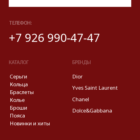
*Instagram принадлежит компании Meta,
признанной экстремистской и запрещенной
на территории РФ
Описание, наименование и товарный знак
сформированы в информационных целях
на основе данных из открытых источников:
с официального интернет-магазина бренда.
Правовые условия пользования сайтом
© 2025 Look Ready. Все права защищены.
На информационном ресурсе
применяются
рекомендательные технологии