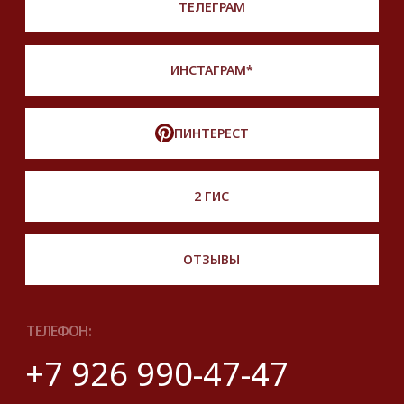
*Instagram принадлежит компании Meta,
признанной экстремистской и запрещенной
на территории РФ
Описание, наименование и товарный знак
сформированы в информационных целях
на основе данных из открытых источников:
с официального интернет-магазина бренда.
Правовые условия пользования сайтом
© 2025 Look Ready. Все права защищены.
На информационном ресурсе
применяются
рекомендательные технологии