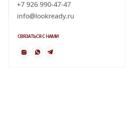
ТЕЛЕГРАМ
ИНСТАГРАМ*
ПИНТЕРЕСТ
2 ГИС
ОТЗЫВЫ
ТЕЛЕФОН:
‪+7 926 990-47-47
КАТАЛОГ
БРЕНДЫ
Серьги
Dior
Кольца
Yves Saint Laurent
Браслеты
Chanel
Колье