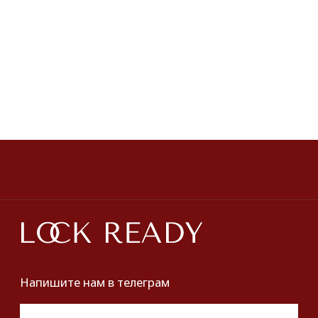
Броши
Dolce&Gabbana
Пояса
Новинки и хиты
ПОКУПАТЕЛЯМ
О нас
Оплата и доставка
Хочу купить украшение
Lookbook
Продать
Партнерство
Публичная оферта
Политика обработки персональных данных
Разработка сайта