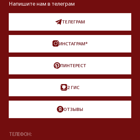
О нас
Оплата и доставка
Хочу купить украшение
Lookbook
Продать
Партнерство
Публичная оферта
Политика обработки персональных данных
Разработка сайта
*Instagram принадлежит компании Meta,
признанной экстремистской и запрещенной
на территории РФ
Описание, наименование и товарный знак
сформированы в информационных целях
на основе данных из открытых источников:
с официального интернет-магазина бренда.
Правовые условия пользования сайтом