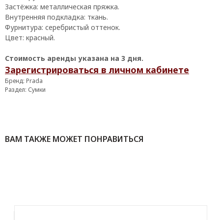
Застёжка: металлическая пряжка.
Внутренняя подкладка: ткань.
Фурнитура: серебристый оттенок.
КОНТАКТЫ
Цвет: красный.
‪+7 926 990-47-47
Стоимость аренды указана на 3 дня.
Зарегистрироваться в личном кабинете
info@lookready.ru
Бренд: Prada
Раздел: Сумки
СВЯЗАТЬСЯ С НАМИ
ВАМ ТАКЖЕ МОЖЕТ ПОНРАВИТЬСЯ