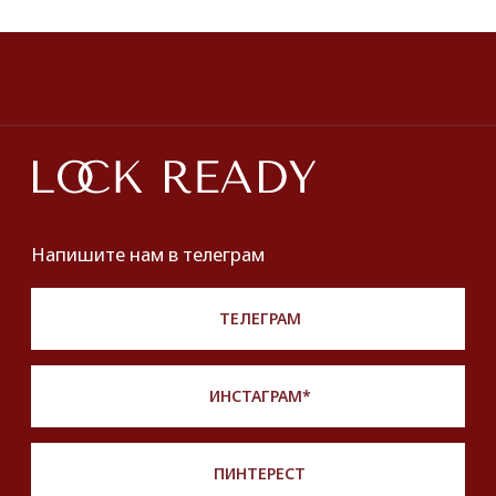
ПОКУПАТЕЛЯМ
О нас
Оплата и доставка
Хочу купить украшение
Lookbook
Продать
Партнерство
Публичная оферта
Политика обработки персональных данных
Разработка сайта
*Instagram принадлежит компании Meta,
признанной экстремистской и запрещенной
на территории РФ
Описание, наименование и товарный знак
сформированы в информационных целях
на основе данных из открытых источников:
с официального интернет-магазина бренда.