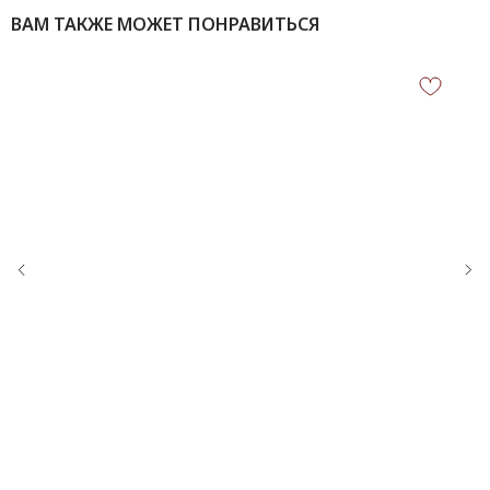
ВАМ ТАКЖЕ МОЖЕТ ПОНРАВИТЬСЯ
КОНТАКТЫ
‪+7 926 990-47-47
info@lookready.ru
СВЯЗАТЬСЯ С НАМИ