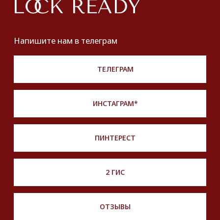
Lookbook
Продать
Партнерство
Публичная оферта
Политика обработки персональных данных
Разработка сайта
*Instagram принадлежит компании Meta,
признанной экстремистской и запрещенной
на территории РФ
Описание, наименование и товарный знак
сформированы в информационных целях
на основе данных из открытых источников:
с официального интернет-магазина бренда.
Правовые условия пользования сайтом
© 2025 Look Ready. Все права защищены.
На информационном ресурсе
применяются
рекомендательные технологии