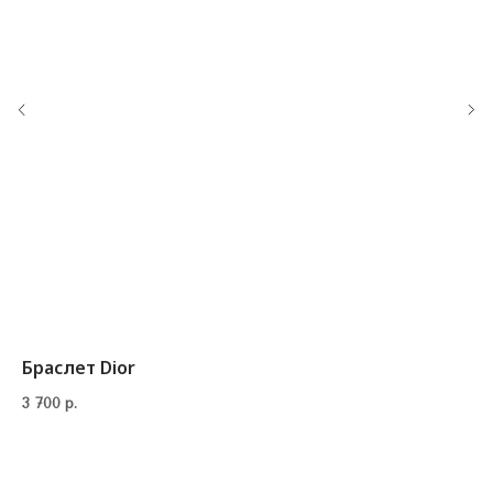
‪+7 926 990-47-47
info@lookready.ru
СВЯЗАТЬСЯ С НАМИ
Браслет Dior
3 700
р.