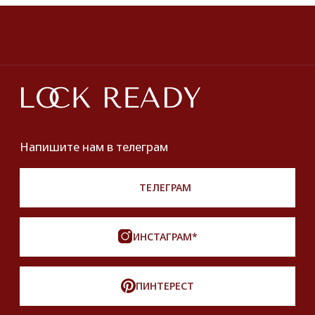
ПОКУПАТЕЛЯМ
О нас
Оплата и доставка
Хочу купить украшение
Lookbook
Продать
Партнерство
Публичная оферта
Политика обработки персональных данных
Разработка сайта
*Instagram принадлежит компании Meta,
признанной экстремистской и запрещенной
на территории РФ
Описание, наименование и товарный знак
сформированы в информационных целях
на основе данных из открытых источников:
с официального интернет-магазина бренда.