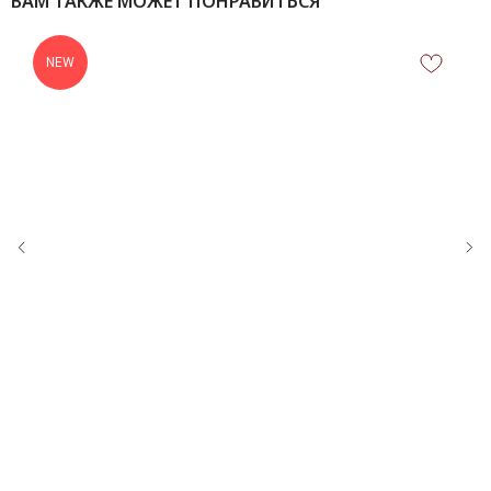
ВАМ ТАКЖЕ МОЖЕТ ПОНРАВИТЬСЯ
NEW
КОНТАКТЫ
‪+7 926 990-47-47
info@lookready.ru
СВЯЗАТЬСЯ С НАМИ