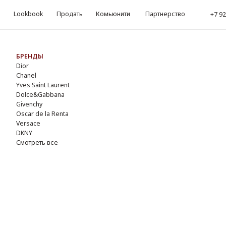
okbook
Продать
Комьюнити
Партнерство
kbook
Продать
Комьюнити
Партнерство
‪+7 926 990-47-47
‪+7 92
Обр
ЕНДЫ
r
nel
s Saint Laurent
lce&Gabbana
enchy
ar de la Renta
sace
NY
треть все