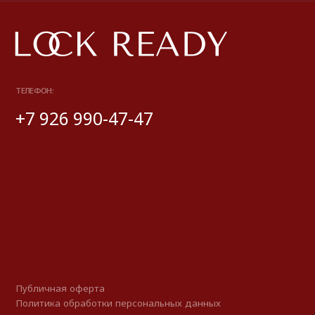
Публичная оферта
Политика обработки персональных данных
Разработка сайта
*Instagram принадлежит компании Meta, признанной экстремистской
и запрещенной на территории РФ
© 2025 Look Ready. Все права защищены.
На информационном ресурсе применяются
рекомендательные технологии