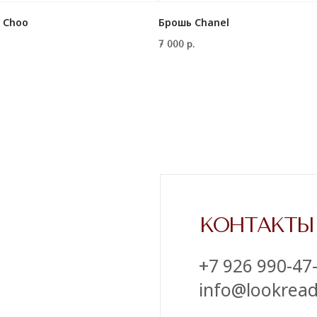
 Choo
Брошь Chanel
КОНТАКТЫ
7 000
р.
‪+7 926 990-47-47
info@lookready.ru
СВЯЗАТЬСЯ С НАМИ