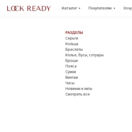
Каталог
Каталог
Покупателям
Хочу
Lo
Покупателям
Хочу
Loo
РАЗДЕЛЫ
БР
Серьги
Dio
Кольца
Cha
Браслеты
Yve
Колье, бусы, сотуары
Do
Броши
Giv
Пояса
Osc
Сумки
Ver
Винтаж
DK
Часы
Смо
Новинки и хиты
Смотреть все