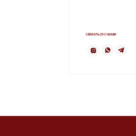
Напишите нам в телеграм
ТЕЛЕ
ИНСТАГРАМ*
2 ГИС
КАТАЛОГ
БРЕНДЫ
Серьги
Dior
Кольца
Yves Saint Laur
Браслеты
Chanel
Колье
Dolce&Gabban
Броши