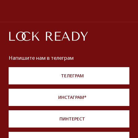
О нас
Оплата и доставка
Хочу купить украшение
Lookbook
Продать
Партнерство
Публичная оферта
Политика обработки персональных данных
Разработка сайта
*Instagram принадлежит компании Meta,
признанной экстремистской и запрещенной
на территории РФ
Описание, наименование и товарный знак
сформированы в информационных целях
на основе данных из открытых источников:
с официального интернет-магазина бренда.
Правовые условия пользования сайтом