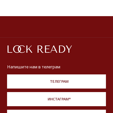
ПОКУПАТЕЛЯМ
О нас
Оплата и доставка
Хочу купить украшение
Lookbook
Продать
Партнерство
Публичная оферта
Политика обработки персональных данных
Разработка сайта
*Instagram принадлежит компании Meta,
признанной экстремистской и запрещенной
на территории РФ
Описание, наименование и товарный знак
сформированы в информационных целях
на основе данных из открытых источников: