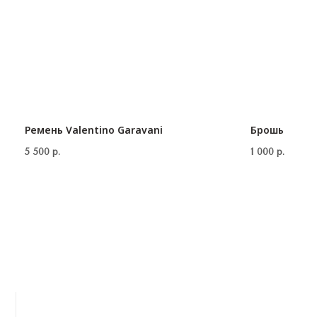
Ремень Valentino Garavani
Брошь
5 500
р.
1 000
р.