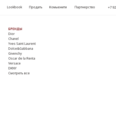
okbook
Продать
Комьюнити
Партнерство
kbook
Продать
Комьюнити
Партнерство
‪+7 926 990-47-47
‪+7 92
Обр
ЕНДЫ
r
nel
s Saint Laurent
lce&Gabbana
enchy
ar de la Renta
sace
NY
треть все