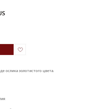
US
де ослика золотистого цвета.
лия