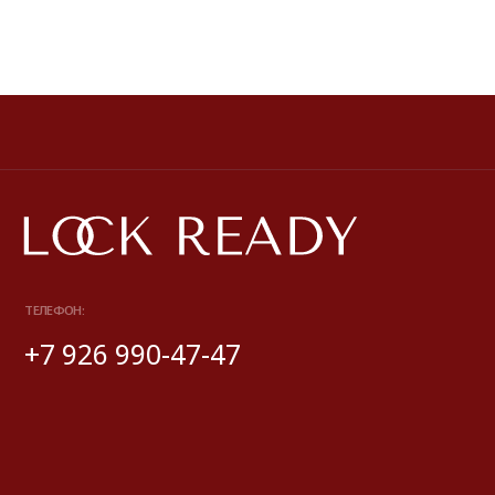
Публичная оферта
Политика обработки персональных данных
Разработка сайта
*Instagram принадлежит компании Meta, признанной экстремистской
и запрещенной на территории РФ
© 2025 Look Ready. Все права защищены.
На информационном ресурсе применяются
рекомендательные технологии