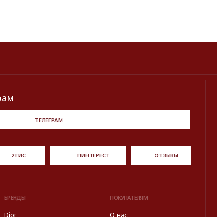
ПОКУПАТЕЛЯМ
О нас
ent
Оплата и доставка
Хочу купить украшение
a
Lookbook
Продать
Партнерство
ормированы в информационных целях на основе данных
источников: с официального интернет-магазина бренда.
Правовые условия пользования сайтом