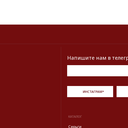
КАТАЛОГ
БРЕНДЫ
Серьги
Dior
Кольца
Yves Saint Laur
Браслеты
Chanel
Колье
Dolce&Gabban
Броши
Пояса
Новинки и хиты
Описание, наименование и товарный знак сф
из открытых 