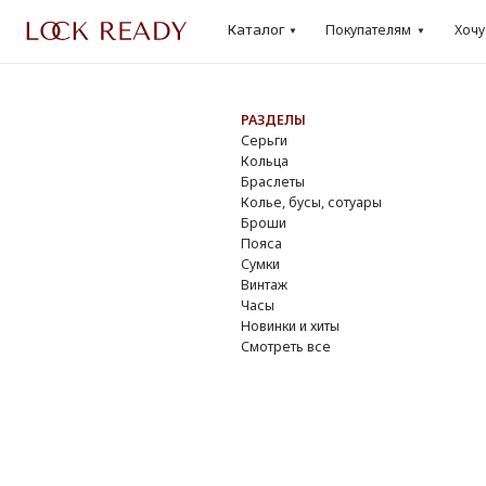
Каталог
Каталог
Покупателям
Хочу
Lo
Покупателям
Хочу
Loo
РАЗДЕЛЫ
БР
Серьги
Dio
Кольца
Cha
Браслеты
Yve
Колье, бусы, сотуары
Do
Броши
Giv
Пояса
Osc
Сумки
Ver
Винтаж
DK
Часы
Смо
Новинки и хиты
Смотреть все