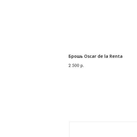
Брошь Oscar de la Renta
2 500
р.
КОНТАКТЫ
‪+7 926 990-47-47
info@lookready.ru
СВЯЗАТЬСЯ С НАМИ