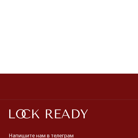
Браслеты
Chanel
Колье
Броши
Dolce&Gabbana
Пояса
Новинки и хиты
ПОКУПАТЕЛЯМ
О нас
Оплата и доставка
Хочу купить украшение
Lookbook
Продать
Партнерство
Публичная оферта
Политика обработки персональных данных
Разработка сайта