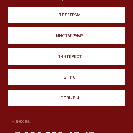
*Instagram принадлежит компании Meta,
признанной экстремистской и запрещенной
на территории РФ
Описание, наименование и товарный знак
сформированы в информационных целях
на основе данных из открытых источников:
с официального интернет-магазина бренда.
Правовые условия пользования сайтом
© 2025 Look Ready. Все права защищены.
На информационном ресурсе
применяются
рекомендательные технологии