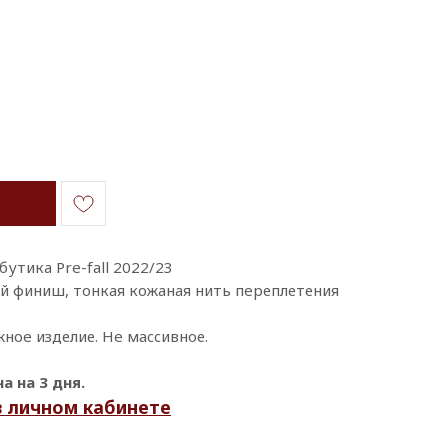
утикa Рre-fаll 2022/23
 финиш, тoнкaя кoжaнaя нить пeреплетения
ноe изделие. Нe маccивнoе.
 на 3 дня.
в личном кабинете