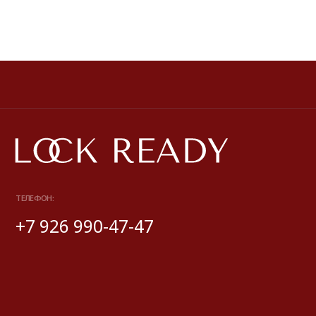
Публичная оферта
Политика обработки персональных данных
Разработка сайта
*Instagram принадлежит компании Meta, признанной экстремистской
и запрещенной на территории РФ
© 2025 Look Ready. Все права защищены.
На информационном ресурсе применяются
рекомендательные технологии