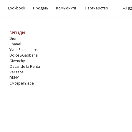
okbook
Продать
Комьюнити
Партнерство
kbook
Продать
Комьюнити
Партнерство
‪+7 926 990-47-47
‪+7 92
Обр
ЕНДЫ
r
nel
s Saint Laurent
lce&Gabbana
enchy
ar de la Renta
sace
NY
треть все