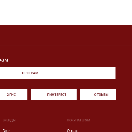
ПОКУПАТЕЛЯМ
О нас
ent
Оплата и доставка
Хочу купить украшение
a
Lookbook
Продать
Партнерство
ормированы в информационных целях на основе данных
источников: с официального интернет-магазина бренда.
Правовые условия пользования сайтом