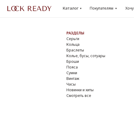
Каталог
Каталог
Покупателям
Хочу
Lo
Покупателям
Хочу
Loo
РАЗДЕЛЫ
БР
Серьги
Dio
Кольца
Cha
Браслеты
Yve
Колье, бусы, сотуары
Do
Броши
Giv
Пояса
Osc
Сумки
Ver
Винтаж
DK
Часы
Смо
Новинки и хиты
Смотреть все