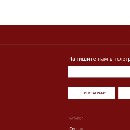
КАТАЛОГ
БРЕНДЫ
Серьги
Dior
Кольца
Yves Saint Laur
Браслеты
Chanel
Колье
Dolce&Gabban
Броши
Пояса
Новинки и хиты
Описание, наименование и товарный знак сф
из открытых 