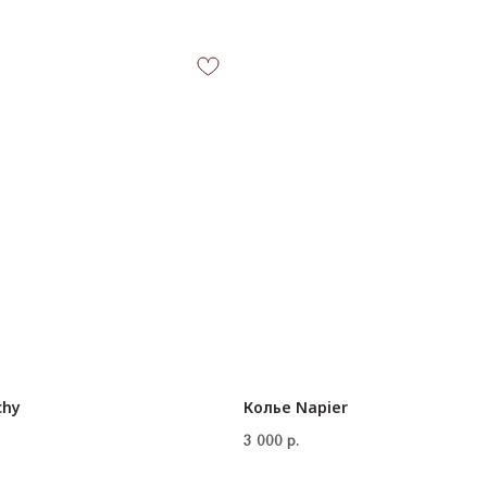
chy
Колье Napier
КОНТАКТЫ
3 000
р.