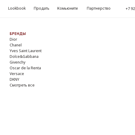
okbook
Продать
Комьюнити
Партнерство
kbook
Продать
Комьюнити
Партнерство
‪+7 926 990-47-47
‪+7 92
Обр
ЕНДЫ
r
nel
s Saint Laurent
lce&Gabbana
enchy
ar de la Renta
sace
NY
треть все