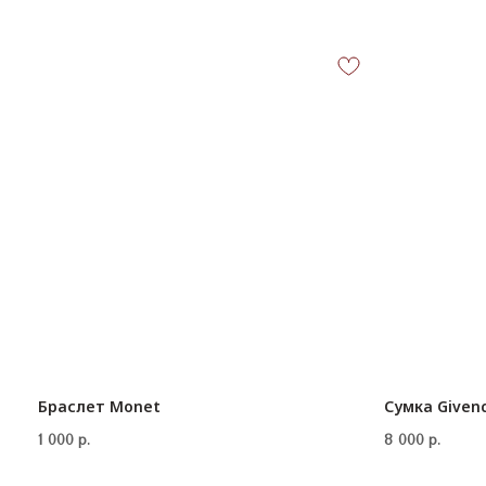
Браслет Monet
Сумка Given
1 000
р.
8 000
р.