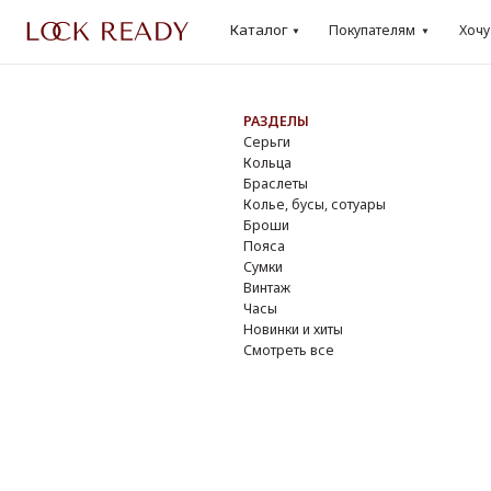
Каталог
Каталог
Покупателям
Хочу
Lo
Покупателям
Хочу
Loo
РАЗДЕЛЫ
БР
Серьги
Dio
Кольца
Cha
Браслеты
Yve
Колье, бусы, сотуары
Do
Броши
Giv
Пояса
Osc
Сумки
Ver
Винтаж
DK
Часы
Смо
Новинки и хиты
Смотреть все