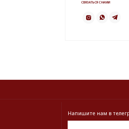
Напишите нам в телеграм
ТЕЛЕ
ИНСТАГРАМ*
2 ГИС
КАТАЛОГ
БРЕНДЫ
Серьги
Dior
Кольца
Yves Saint Laur
Браслеты
Chanel
Колье
Dolce&Gabban
Броши
Пояса
Новинки и хиты