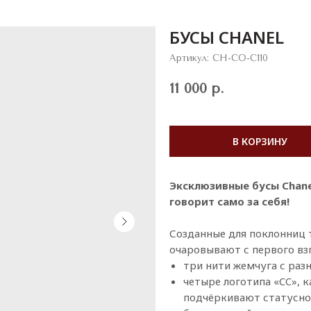
БУСЫ CHANEL
Артикул:
CH-CO-C110
11 000
р.
В КОРЗИНУ
Эксклюзивные бусы Chane
говорит само за себя!
Созданные для поклонниц 
очаровывают с первого взг
три нити жемчуга с раз
четыре логотипа «CC»,
подчёркивают статусно