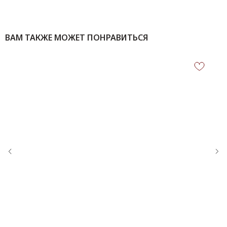
ВАМ ТАКЖЕ МОЖЕТ ПОНРАВИТЬСЯ
КОНТАКТЫ
‪+7 926 990-47-47
info@lookready.ru
СВЯЗАТЬСЯ С НАМИ