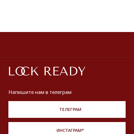
ПОКУПАТЕЛЯМ
О нас
Оплата и доставка
Хочу купить украшение
Lookbook
Продать
Партнерство
Публичная оферта
Политика обработки персональных данных
Разработка сайта
*Instagram принадлежит компании Meta,
признанной экстремистской и запрещенной
на территории РФ
Описание, наименование и товарный знак