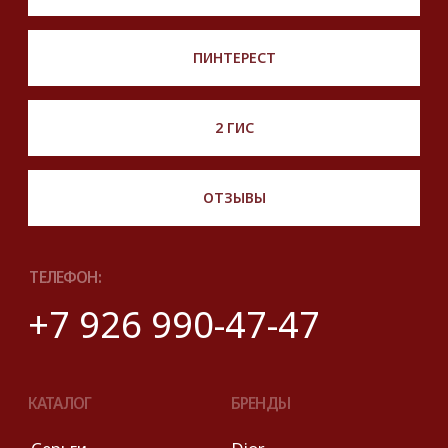
сформированы в информационных целях
на основе данных из открытых источников:
с официального интернет-магазина бренда.
Правовые условия пользования сайтом
© 2025 Look Ready. Все права защищены.
На информационном ресурсе
применяются
рекомендательные технологии