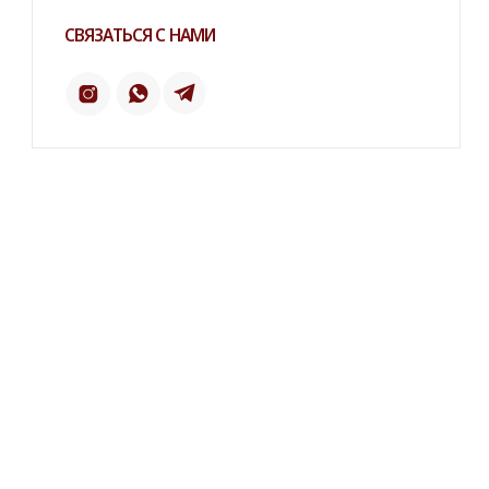
ПИНТЕРЕСТ
2 ГИС
ОТЗЫВЫ
ТЕЛЕФОН:
‪+7 926 990-47-47
КАТАЛОГ
БРЕНДЫ
Серьги
Dior
Кольца
Yves Saint Laurent
Браслеты
Chanel
Колье
Броши
Dolce&Gabbana
Пояса
Новинки и хиты