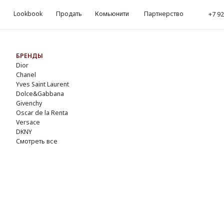
okbook
Продать
Комьюнити
Партнерство
kbook
Продать
Комьюнити
Партнерство
‪+7 926 990-47-47
‪+7 92
Обр
ЕНДЫ
r
nel
s Saint Laurent
lce&Gabbana
enchy
ar de la Renta
sace
NY
треть все