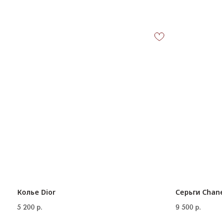
Колье Dior
Серьги Chan
5 200
р.
9 500
р.