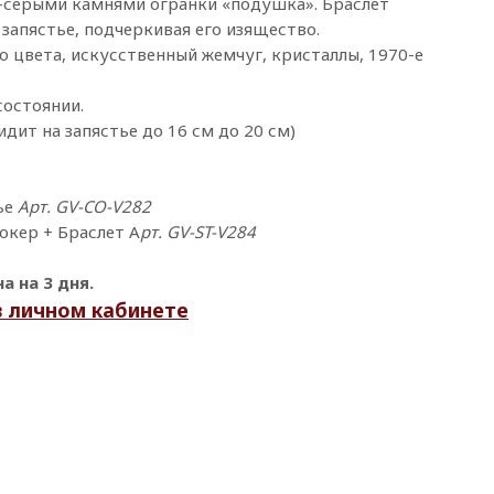
серыми камнями огранки «подушка». Браслет
 запястье, подчеркивая его изящество.
о цвета, искусственный жемчуг, кристаллы, 1970-е
остоянии.
идит на запястье до 16 см до 20 см)
ье
Арт. GV-CO-V282
кер + Браслет А
рт. GV-ST-V284
 на 3 дня.
в личном кабинете