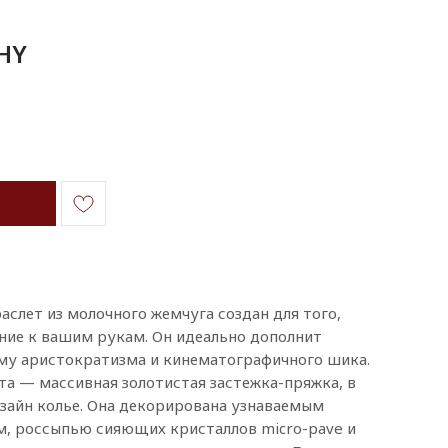
HY
слет из молочного жемчуга создан для того,
ие к вашим рукам. Он идеально дополнит
ему аристократизма и кинематографичного шика.
та — массивная золотистая застежка-пряжка, в
зайн колье. Она декорирована узнаваемым
, россыпью сияющих кристаллов micro-pave и