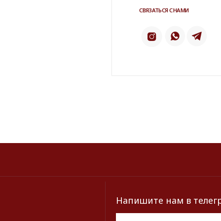
Напишите нам в телеграм
ТЕЛЕ
ИНСТАГРАМ*
2 ГИС
КАТАЛОГ
БРЕНДЫ
Серьги
Dior
Кольца
Yves Saint Laur
Браслеты
Chanel
Колье
Dolce&Gabban
Броши
Пояса
Новинки и хиты