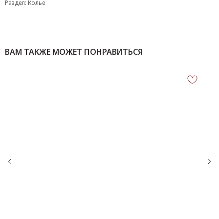
Раздел: Колье
ВАМ ТАКЖЕ МОЖЕТ ПОНРАВИТЬСЯ
КОНТАКТЫ
‪+7 926 990-47-47
info@lookready.ru
СВЯЗАТЬСЯ С НАМИ