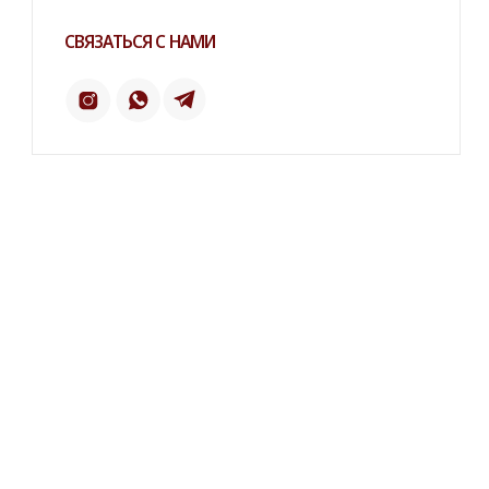
ПИНТЕРЕСТ
2 ГИС
ОТЗЫВЫ
ТЕЛЕФОН:
‪+7 926 990-47-47
КАТАЛОГ
БРЕНДЫ
Серьги
Dior
Кольца
Yves Saint Laurent
Браслеты
Chanel
Колье
Броши
Dolce&Gabbana
Пояса
Новинки и хиты