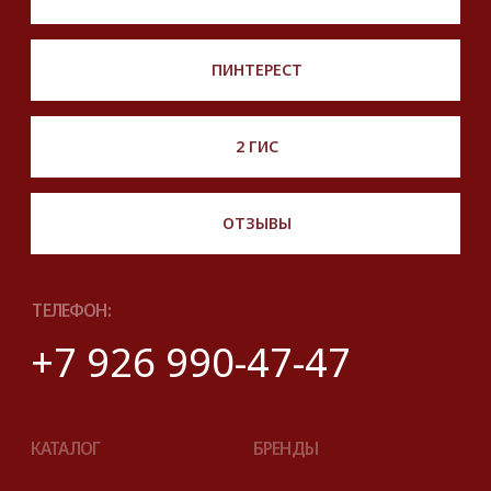
Описание, наименование и товарный знак
сформированы в информационных целях
на основе данных из открытых источников:
с официального интернет-магазина бренда.
Правовые условия пользования сайтом
© 2025 Look Ready. Все права защищены.
На информационном ресурсе
применяются
рекомендательные технологии