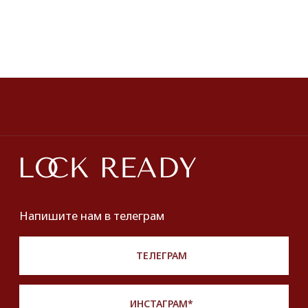
ПОКУПАТЕЛЯМ
О нас
Оплата и доставка
Хочу купить украшение
Lookbook
Продать
Партнерство
Публичная оферта
Политика обработки персональных данных
Разработка сайта
*Instagram принадлежит компании Meta,
признанной экстремистской и запрещенной
на территории РФ