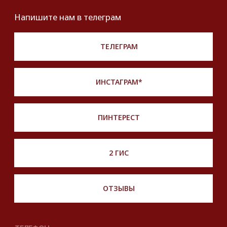
*Instagram принадлежит компании Meta,
признанной экстремистской и запрещенной
на территории РФ
Описание, наименование и товарный знак
сформированы в информационных целях
на основе данных из открытых источников:
с официального интернет-магазина бренда.
Правовые условия пользования сайтом
© 2025 Look Ready. Все права защищены.
На информационном ресурсе
применяются
рекомендательные технологии