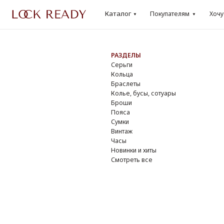
Каталог
Каталог
Покупателям
Хочу
Lo
Покупателям
Хочу
Loo
РАЗДЕЛЫ
БР
Серьги
Dio
Кольца
Cha
Браслеты
Yve
Колье, бусы, сотуары
Do
Броши
Giv
Пояса
Osc
Сумки
Ver
Винтаж
DK
Часы
Смо
Новинки и хиты
Смотреть все