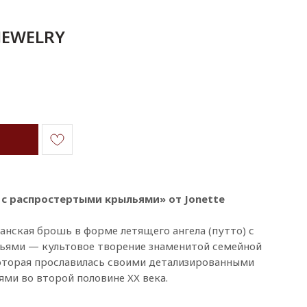
JEWELRY
с распростертыми крыльями» от Jonette
анская брошь в форме летящего ангела (путто) с
ями — культовое творение знаменитой семейной
которая прославилась своими детализированными
и во второй половине XX века.