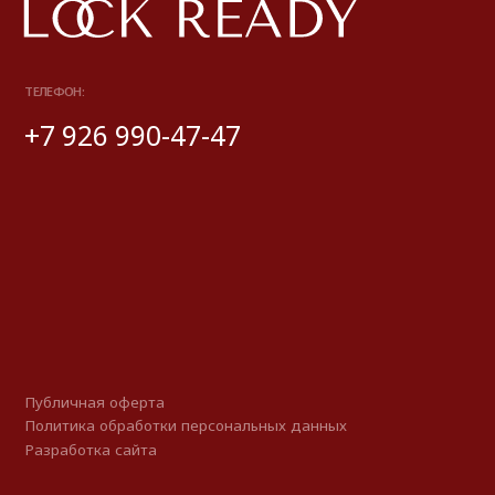
Политика обработки персональных данных
Разработка сайта
*Instagram принадлежит компании Meta, признанной экстремистской
и запрещенной на территории РФ
© 2025 Look Ready. Все права защищены.
На информационном ресурсе применяются
рекомендательные технологии