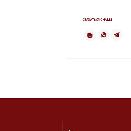
Напишите нам в телеграм
ТЕЛЕ
ИНСТАГРАМ*
2 ГИС
КАТАЛОГ
БРЕНДЫ
Серьги
Dior
Кольца
Yves Saint Laur
Браслеты
Chanel
Колье
Dolce&Gabban
Броши
Пояса
Новинки и хиты