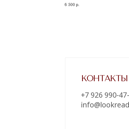
КОНТАКТЫ
6 500
р.
‪+7 926 990-47-47
info@lookready.ru
СВЯЗАТЬСЯ С НАМИ