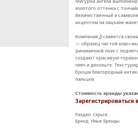
Фигурка ангела выполнена
золотого оттенка с тончай
Величественный и символи
акцентом на лацкане жакет
Компания
JJ
славится свои
— образец чистой классики
динамичной позе с поднят
создают красивую горизо
плеч и декольте. Текстур
броши благородный антик
пальцев
Стоимость аренды указана
Зарегистрироваться 
Раздел: Серьги
Бренд: Иные Бренды