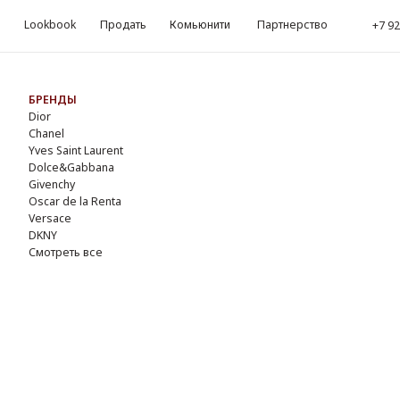
okbook
Продать
Комьюнити
Партнерство
kbook
Продать
Комьюнити
Партнерство
‪+7 926 990-47-47
‪+7 92
Обр
ЕНДЫ
r
nel
s Saint Laurent
lce&Gabbana
enchy
ar de la Renta
sace
NY
треть все