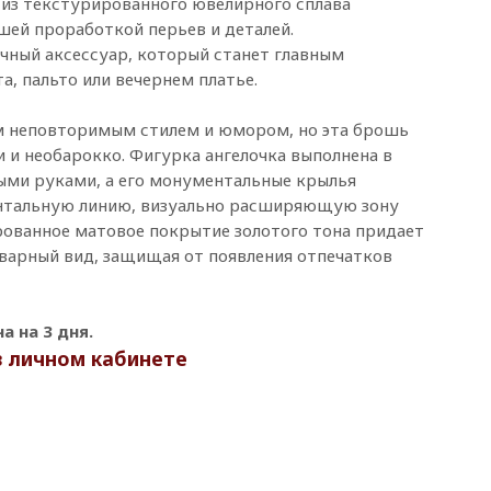
 из текстурированного ювелирного сплава
шей проработкой перьев и деталей.
чный аксессуар, который станет главным
а, пальто или вечернем платье.
м неповторимым стилем и юмором, но эта брошь
 и необарокко. Фигурка ангелочка выполнена в
ыми руками, а его монументальные крылья
нтальную линию, визуально расширяющую зону
ированное матовое покрытие золотого тона придает
варный вид, защищая от появления отпечатков
 на 3 дня.
в личном кабинете