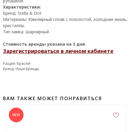
рубашкой.
Характеристики:
Бренд: Stella & Dot
Материалы: Ювелирный сплав с позолотой, холодная эмаль,
кристаллы.
Тип замка: Шарнирный
Стоимость аренды указана на 3 дня.
Зарегистрироваться в личном кабинете
Раздел: Браслет
Бренд: Иные Бренды
КОНТАКТЫ
ВАМ ТАКЖЕ МОЖЕТ ПОНРАВИТЬСЯ
‪+7 926 990-47-47
NEW
info@lookready.ru
СВЯЗАТЬСЯ С НАМИ