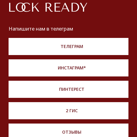
Политика обработки персональных данных
Разработка сайта
*Instagram принадлежит компании Meta,
признанной экстремистской и запрещенной
на территории РФ
Описание, наименование и товарный знак
сформированы в информационных целях
на основе данных из открытых источников:
с официального интернет-магазина бренда.
Правовые условия пользования сайтом
© 2025 Look Ready. Все права защищены.
На информационном ресурсе
применяются
рекомендательные технологии