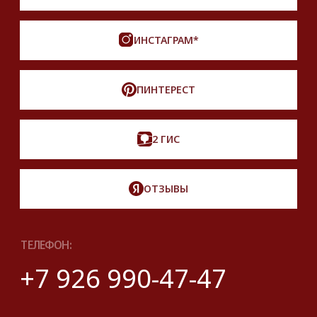
признанной экстремистской и запрещенной
на территории РФ
Описание, наименование и товарный знак
сформированы в информационных целях
на основе данных из открытых источников:
с официального интернет-магазина бренда.
Правовые условия пользования сайтом
© 2025 Look Ready. Все права защищены.
На информационном ресурсе
применяются
рекомендательные технологии