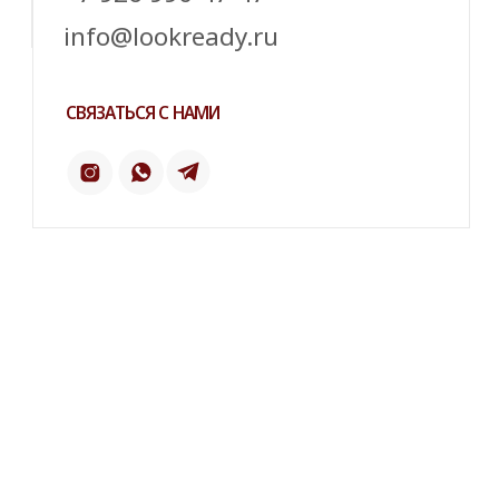
ИНСТАГРАМ*
ПИНТЕРЕСТ
2 ГИС
ОТЗЫВЫ
ТЕЛЕФОН:
‪+7 926 990-47-47
КАТАЛОГ
БРЕНДЫ
Серьги
Dior
Кольца
Yves Saint Laurent
Браслеты
Chanel
Колье
Броши
Dolce&Gabbana