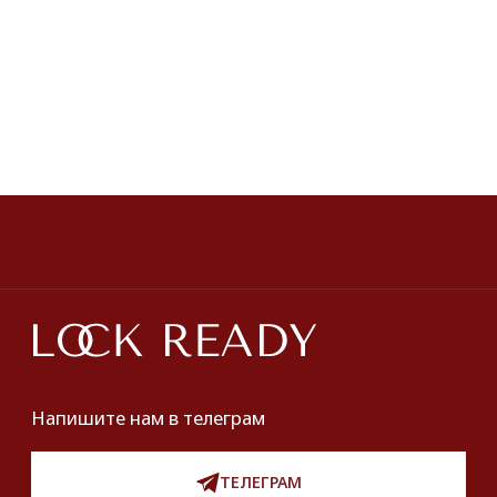
Пояса
Новинки и хиты
ПОКУПАТЕЛЯМ
О нас
Оплата и доставка
Хочу купить украшение
Lookbook
Продать
Партнерство
Публичная оферта
Политика обработки персональных данных
Разработка сайта
*Instagram принадлежит компании Meta,