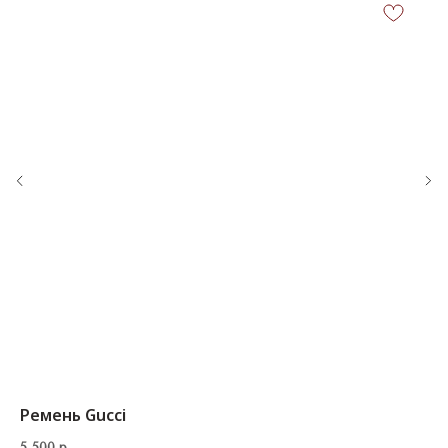
КОНТАКТЫ
‪+7 926 990-47-47
info@lookready.ru
СВЯЗАТЬСЯ С НАМИ
Ремень Gucci
5 500
р.