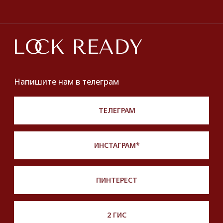
О нас
Оплата и доставка
Хочу купить украшение
Lookbook
Продать
Партнерство
Публичная оферта
Политика обработки персональных данных
Разработка сайта
*Instagram принадлежит компании Meta,
признанной экстремистской и запрещенной
на территории РФ
Описание, наименование и товарный знак
сформированы в информационных целях
на основе данных из открытых источников:
с официального интернет-магазина бренда.
Правовые условия пользования сайтом