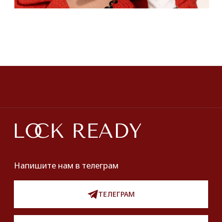
ТЕЛЕФОН:
‪+7 926 990-47-47
КАТАЛОГ
БРЕНДЫ
Серьги
Dior
Кольца
Yves Saint Laurent
Браслеты
Chanel
Колье
Броши
Dolce&Gabbana
Пояса
Новинки и хиты
ПОКУПАТЕЛЯМ
О нас
Оплата и доставка
Хочу купить украшение