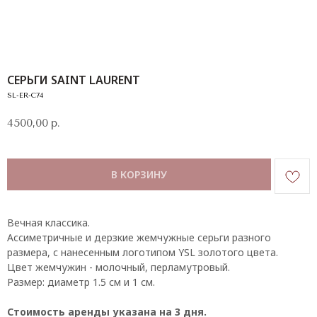
СЕРЬГИ SAINT LAURENT
SL-ER-C74
4500,00
р.
В КОРЗИНУ
Вечная классика.
Ассиметричные и дерзкие жемчужные серьги разного
размера, с нанесенным логотипом YSL золотого цвета.
Цвет жемчужин - молочный, перламутровый.
Размер: диаметр 1.5 см и 1 см.
КОНТАКТЫ
Стоимость аренды указана на 3 дня.