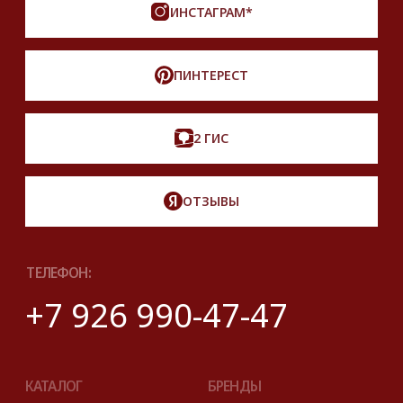
Lookbook
Продать
Партнерство
Публичная оферта
Политика обработки персональных данных
Разработка сайта
*Instagram принадлежит компании Meta,
признанной экстремистской и запрещенной
на территории РФ
Описание, наименование и товарный знак
сформированы в информационных целях
на основе данных из открытых источников:
с официального интернет-магазина бренда.
Правовые условия пользования сайтом
© 2025 Look Ready. Все права защищены.
На информационном ресурсе
применяются
рекомендательные технологии