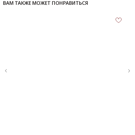
ВАМ ТАКЖЕ МОЖЕТ ПОНРАВИТЬСЯ
КОНТАКТЫ
‪+7 926 990-47-47
info@lookready.ru
СВЯЗАТЬСЯ С НАМИ