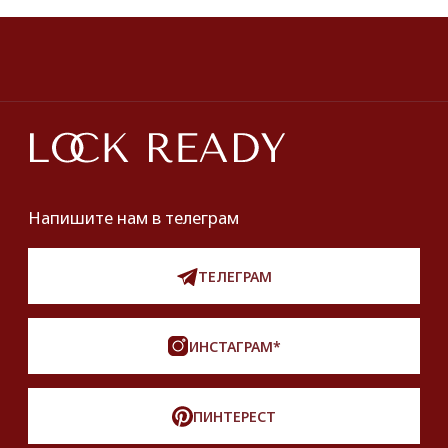
ПОКУПАТЕЛЯМ
О нас
Оплата и доставка
Хочу купить украшение
Lookbook
Продать
Партнерство
Публичная оферта
Политика обработки персональных данных
Разработка сайта
*Instagram принадлежит компании Meta,
признанной экстремистской и запрещенной
на территории РФ
Описание, наименование и товарный знак
сформированы в информационных целях
на основе данных из открытых источников:
с официального интернет-магазина бренда.