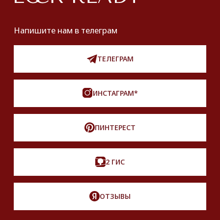
Продать
Партнерство
Публичная оферта
Политика обработки персональных данных
Разработка сайта
*Instagram принадлежит компании Meta,
признанной экстремистской и запрещенной
на территории РФ
Описание, наименование и товарный знак
сформированы в информационных целях
на основе данных из открытых источников:
с официального интернет-магазина бренда.
Правовые условия пользования сайтом
© 2025 Look Ready. Все права защищены.
На информационном ресурсе
применяются
рекомендательные технологии