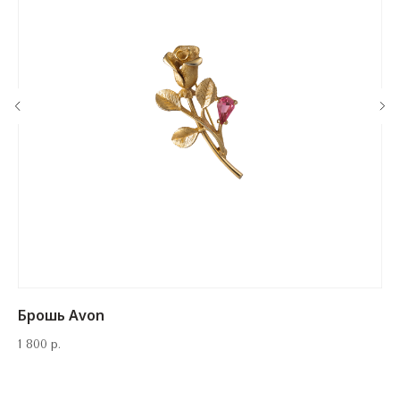
КОНТАКТЫ
‪+7 926 990-47-47
info@lookready.ru
СВЯЗАТЬСЯ С НАМИ
Брошь Avon
1 800
р.