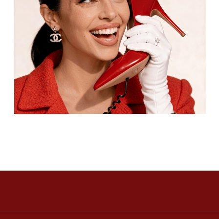
ТЕЛЕФОН:
‪+7 926 990-47-47
КАТАЛОГ
БРЕНДЫ
Серьги
Dior
Кольца
Yves Saint Laurent
Браслеты
Chanel
Колье
Броши
Dolce&Gabbana
Пояса
Новинки и хиты
ПОКУПАТЕЛЯМ
О нас
Оплата и доставка