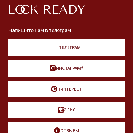
Хочу купить украшение
Lookbook
Продать
Партнерство
Публичная оферта
Политика обработки персональных данных
Разработка сайта
*Instagram принадлежит компании Meta,
признанной экстремистской и запрещенной
на территории РФ
Описание, наименование и товарный знак
сформированы в информационных целях
на основе данных из открытых источников:
с официального интернет-магазина бренда.
Правовые условия пользования сайтом
© 2025 Look Ready. Все права защищены.
На информационном ресурсе