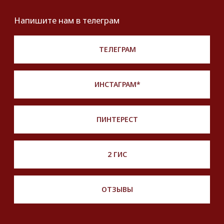
Продать
Партнерство
Публичная оферта
Политика обработки персональных данных
Разработка сайта
*Instagram принадлежит компании Meta,
признанной экстремистской и запрещенной
на территории РФ
Описание, наименование и товарный знак
сформированы в информационных целях
на основе данных из открытых источников:
с официального интернет-магазина бренда.
Правовые условия пользования сайтом
© 2025 Look Ready. Все права защищены.
На информационном ресурсе
применяются
рекомендательные технологии