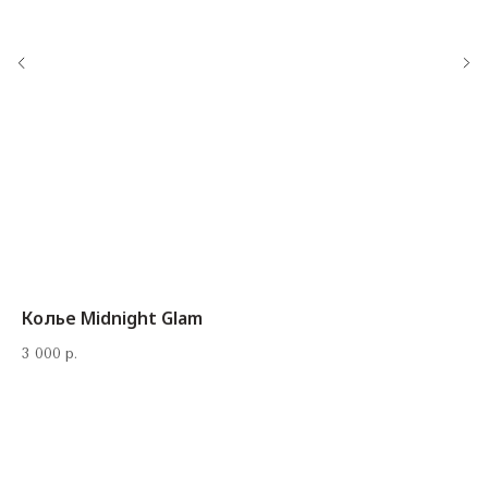
‪+7 926 990-47-47
info@lookready.ru
СВЯЗАТЬСЯ С НАМИ
Колье Midnight Glam
3 000
р.