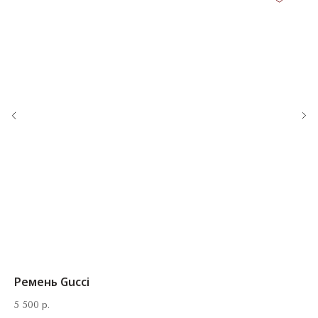
КОНТАКТЫ
‪+7 926 990-47-47
info@lookready.ru
СВЯЗАТЬСЯ С НАМИ
Ремень Gucci
5 500
р.