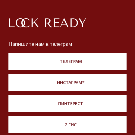
Оплата и доставка
Хочу купить украшение
Lookbook
Продать
Партнерство
Публичная оферта
Политика обработки персональных данных
Разработка сайта
*Instagram принадлежит компании Meta,
признанной экстремистской и запрещенной
на территории РФ
Описание, наименование и товарный знак
сформированы в информационных целях
на основе данных из открытых источников:
с официального интернет-магазина бренда.
Правовые условия пользования сайтом
© 2025 Look Ready. Все права защищены.