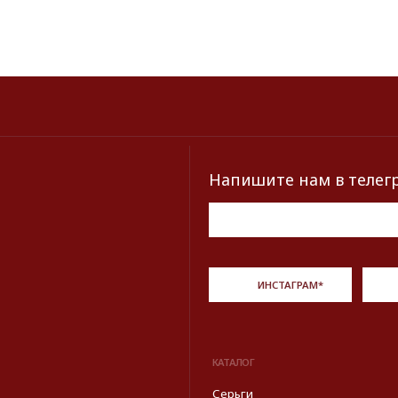
КАТАЛОГ
БРЕНДЫ
Серьги
Dior
Кольца
Yves Saint Laur
Браслеты
Chanel
Колье
Dolce&Gabban
Броши
Пояса
Новинки и хиты
Описание, наименование и товарный знак сф
из открытых 