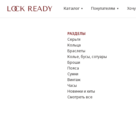
Каталог
Каталог
Покупателям
Хочу
Lo
Покупателям
Хочу
Loo
РАЗДЕЛЫ
БР
Серьги
Dio
Кольца
Cha
Браслеты
Yve
Колье, бусы, сотуары
Do
Броши
Giv
Пояса
Osc
Сумки
Ver
Винтаж
DK
Часы
Смо
Новинки и хиты
Смотреть все