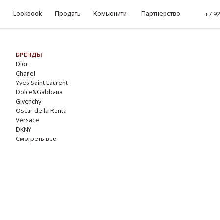
okbook
Продать
Комьюнити
Партнерство
kbook
Продать
Комьюнити
Партнерство
‪+7 926 990-47-47
‪+7 92
Обр
ЕНДЫ
r
nel
s Saint Laurent
lce&Gabbana
enchy
ar de la Renta
sace
NY
треть все