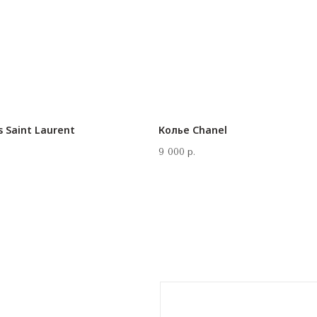
 Saint Laurent
Колье Chanel
9 000
р.
КОНТАКТЫ
‪+7 926 990-47-47
info@lookready.ru
СВЯЗАТЬСЯ С НАМИ