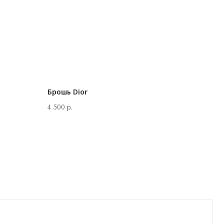
Брошь Dior
4 500
р.