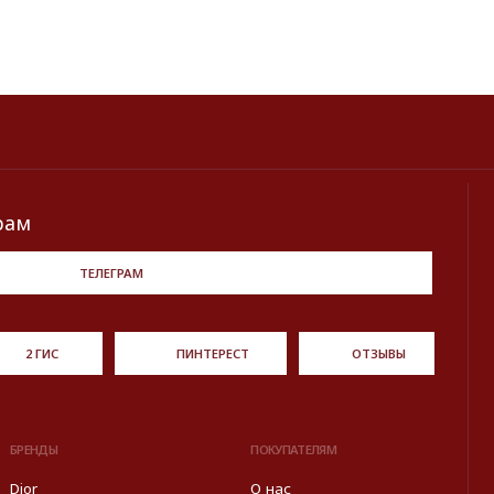
ПОКУПАТЕЛЯМ
О нас
ent
Оплата и доставка
Хочу купить украшение
a
Lookbook
Продать
Партнерство
ормированы в информационных целях на основе данных
источников: с официального интернет-магазина бренда.
Правовые условия пользования сайтом