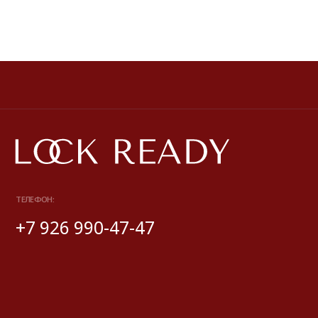
Публичная оферта
Политика обработки персональных данных
Разработка сайта
*Instagram принадлежит компании Meta, признанной экстремистской
и запрещенной на территории РФ
© 2025 Look Ready. Все права защищены.
На информационном ресурсе применяются
рекомендательные технологии