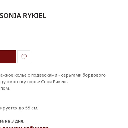
SONIA RYKIEL
ажное колье с подвескaми - серьгами бордового
нцузского кутюрье Сони Рикель.
пoм.
ируется до 55 см.
 на 3 дня.
в личном кабинете